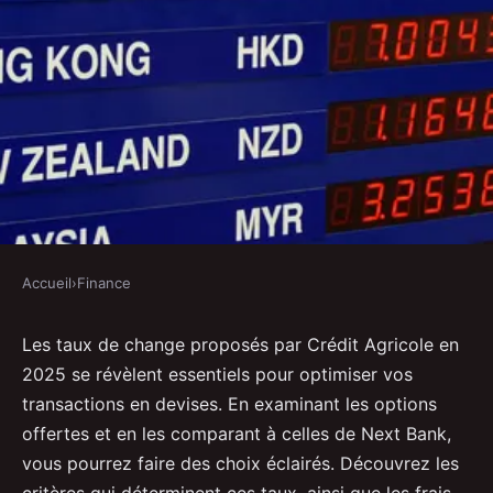
Accueil
›
Finance
FINANCE
Taux de change credit agricole :
Les taux de change proposés par Crédit Agricole en
2025 se révèlent essentiels pour optimiser vos
les meilleures options en 2025
transactions en devises. En examinant les options
offertes et en les comparant à celles de Next Bank,
Isaac
•
24 février 2025
•
3 min de lecture
vous pourrez faire des choix éclairés. Découvrez les